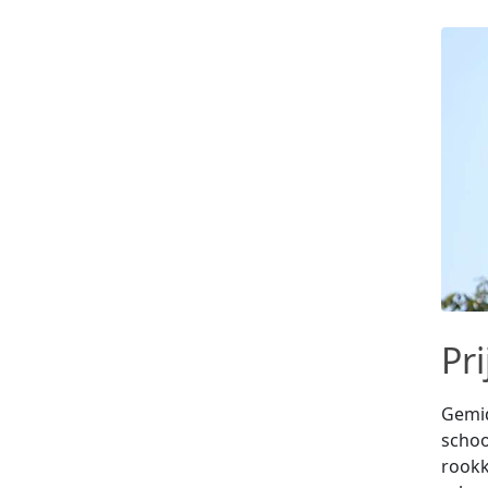
Pr
Gemid
schoo
rookk