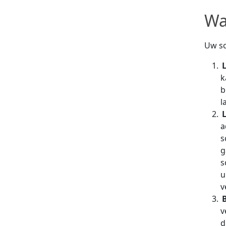
Wa
Uw sc
k
b
l
a
s
g
s
u
v
v
d