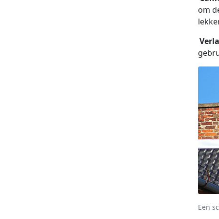
om de
lekke
Verl
gebru
Een sc