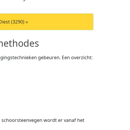
iest (3290) »
 methodes
igingstechnieken gebeuren. Een overzicht:
 schoorsteenvegen wordt er vanaf het