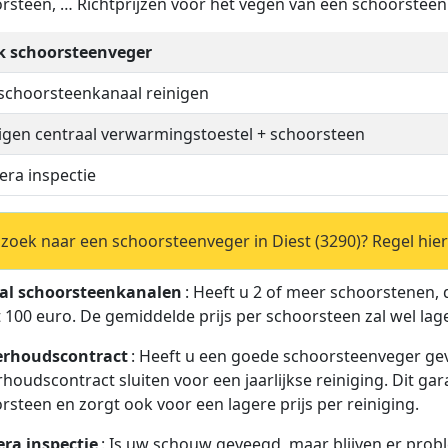
rsteen, … Richtprijzen voor het vegen van een schoorsteen 
k schoorsteenveger
schoorsteenkanaal reinigen
igen centraal verwarmingstoestel + schoorsteen
ra inspectie
zoek naar een schoorsteenveger in Diest (3290)? Regel hie
al schoorsteenkanalen
: Heeft u 2 of meer schoorstenen, 
t 100 euro. De gemiddelde prijs per schoorsteen zal wel lage
rhoudscontract
: Heeft u een goede schoorsteenveger g
houdscontract sluiten voor een jaarlijkse reiniging. Dit g
rsteen en zorgt ook voor een lagere prijs per reiniging.
ra inspectie
: Is uw schouw geveegd, maar blijven er prob