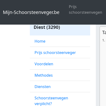
Mijn-Schoorsteenveger.be
Schoorste
Prijs
Mijn-Schoorsteenveger.be
schoorsteenvegen
Schoorsteenveger
Diest (3290)
T
Home
Prijs schoorsteenveger
Voordelen
Methodes
Diensten
Schoorsteenvegen
verplicht?