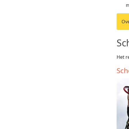
m
Ove
Sc
Het r
Sch