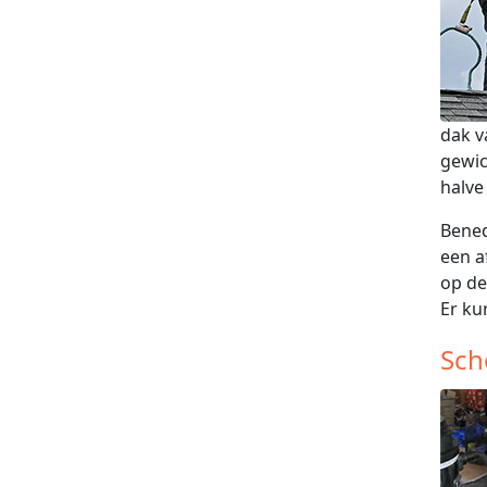
dak v
gewic
halve
Bened
een a
op de
Er ku
Sch