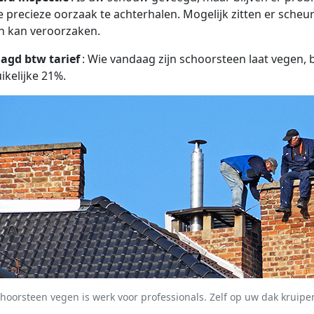
 precieze oorzaak te achterhalen. Mogelijk zitten er scheu
n kan veroorzaken.
aagd btw tarief
: Wie vandaag zijn schoorsteen laat vegen, b
ikelijke 21%.
hoorsteen vegen is werk voor professionals. Zelf op uw dak kruipen