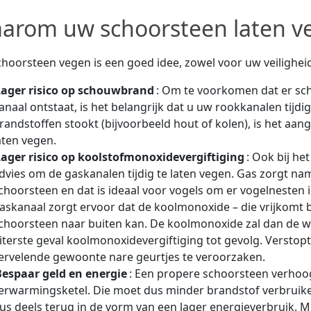
arom uw schoorsteen laten v
hoorsteen vegen is een goed idee, zowel voor uw veilighei
Lager risico op schouwbrand
: Om te voorkomen dat er sc
anaal ontstaat, is het belangrijk dat u uw rookkanalen tijdi
randstoffen stookt (bijvoorbeeld hout of kolen), is het aan
aten vegen.
Lager risico op koolstofmonoxidevergiftiging
: Ook bij he
dvies om de gaskanalen tijdig te laten vegen. Gas zorgt nam
choorsteen en dat is ideaal voor vogels om er vogelnesten 
askanaal zorgt ervoor dat de koolmonoxide – die vrijkomt b
choorsteen naar buiten kan. De koolmonoxide zal dan de w
iterste geval koolmonoxidevergiftiging tot gevolg. Versto
ervelende gewoonte nare geurtjes te veroorzaken.
Bespaar geld en energie
: Een propere schoorsteen verho
erwarmingsketel. Die moet dus minder brandstof verbruiken
us deels terug in de vorm van een lager energieverbruik. 