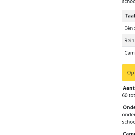
schoo
Taa
Eén 
Rein
Came
Op 
Aant
60 to
Onde
onder
schoo
Came