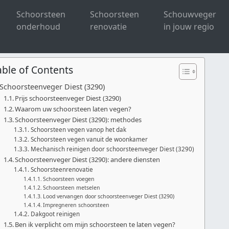
enveger Vlaams-Brabant
Schoorsteenveger Diest
Schoorsteen
Schoorsteen
Schouwveger
onderhoud
renovatie
in jouw regio
able of Contents
Schoorsteenveger Diest (3290)
Prijs schoorsteenveger Diest (3290)
Waarom uw schoorsteen laten vegen?
Schoorsteenveger Diest (3290): methodes
Schoorsteen vegen vanop het dak
Schoorsteen vegen vanuit de woonkamer
Mechanisch reinigen door schoorsteenveger Diest (3290)
Schoorsteenveger Diest (3290): andere diensten
Schoorsteenrenovatie
Schoorsteen voegen
Schoorsteen metselen
Lood vervangen door schoorsteenveger Diest (3290)
Impregneren schoorsteen
Dakgoot reinigen
Ben ik verplicht om mijn schoorsteen te laten vegen?